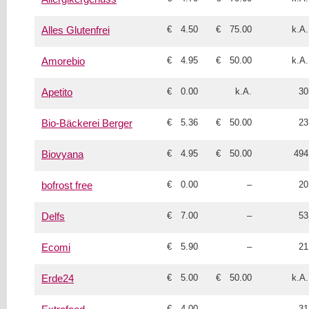
€ 4.50
€ 75.00
k.A.
Alles Glutenfrei
€ 4.95
€ 50.00
k.A.
Amorebio
€ 0.00
k.A.
30
Apetito
€ 5.36
€ 50.00
23
Bio-Bäckerei Berger
€ 4.95
€ 50.00
494
Biovyana
€ 0.00
–
20
bofrost free
€ 7.00
–
53
Delfs
€ 5.90
–
21
Ecomi
€ 5.00
€ 50.00
k.A.
Erde24
€ 4.00
–
31