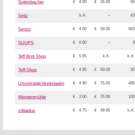
€ 4.00
€ 25.00
56
Seitenbacher
k.A.
–
43
Seitz
€ 4.00
€ 59.00
503
Senzo
€ 0.00
–
9
SUUPS
€ 5.95
k.A.
k.A.
Teff Brot Shop
€ 4.95
€ 50.00
30
Teff-Shop
€ 4.90
€ 75.00
485
Unverträglichkeitsladen
€ 3.00
€ 75.00
100
Wangenmühle
€ 4.75
€ 49.95
k.A.
zöliaplus