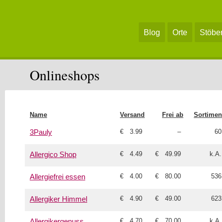
Blog
Orte
Stöbe
Onlineshops
Name
Versand
Frei ab
Sortimen
€ 3.99
–
60
3Pauly
€ 4.49
€ 49.99
k.A.
Allergico Shop
€ 4.00
€ 80.00
536
Allergiefrei essen
€ 4.90
€ 49.00
623
Allergiker Himmel
€ 4.70
€ 70.00
k.A.
Allergikergenuss