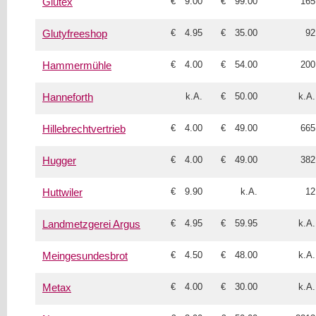
€ 9.00
€ 99.00
165
Glutex
€ 4.95
€ 35.00
92
Glutyfreeshop
€ 4.00
€ 54.00
200
Hammermühle
k.A.
€ 50.00
k.A.
Hanneforth
€ 4.00
€ 49.00
665
Hillebrechtvertrieb
€ 4.00
€ 49.00
382
Hugger
€ 9.90
k.A.
12
Huttwiler
€ 4.95
€ 59.95
k.A.
Landmetzgerei Argus
€ 4.50
€ 48.00
k.A.
Meingesundesbrot
€ 4.00
€ 30.00
k.A.
Metax