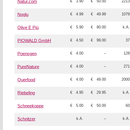
€ 3.90
€ 50.00
2213
Natur.com
€ 4.99
€ 49.99
1079
Noglu
€ 5.90
€ 80.00
k.A.
Olive E Più
€ 4.50
€ 99.00
37
PIOWALD GmbH
€ 4.00
–
128
Poensgen
€ 4.00
–
271
PureNature
€ 4.00
€ 49.00
2000
Querfood
€ 4.95
€ 29.95
k.A.
Riebeling
€ 5.00
€ 50.00
60
Schneekoppe
k.A.
–
k.A.
Schnitzer