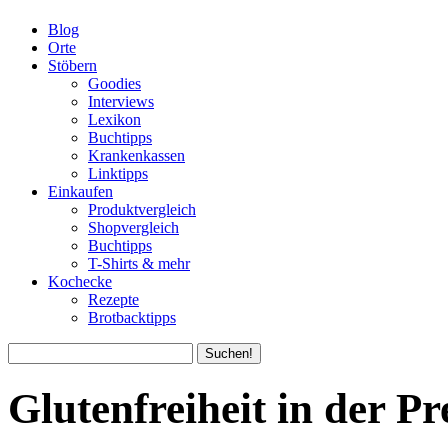
Blog
Orte
Stöbern
Goodies
Interviews
Lexikon
Buchtipps
Krankenkassen
Linktipps
Einkaufen
Produktvergleich
Shopvergleich
Buchtipps
T-Shirts & mehr
Kochecke
Rezepte
Brotbacktipps
Glutenfreiheit in der Pr