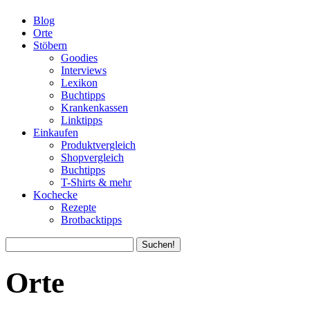
Blog
Orte
Stöbern
Goodies
Interviews
Lexikon
Buchtipps
Krankenkassen
Linktipps
Einkaufen
Produktvergleich
Shopvergleich
Buchtipps
T-Shirts & mehr
Kochecke
Rezepte
Brotbacktipps
Orte